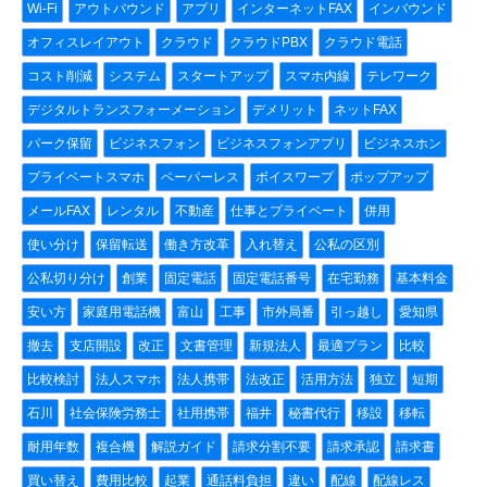
Wi-Fi
アウトバウンド
アプリ
インターネットFAX
インバウンド
オフィスレイアウト
クラウド
クラウドPBX
クラウド電話
コスト削減
システム
スタートアップ
スマホ内線
テレワーク
デジタルトランスフォーメーション
デメリット
ネットFAX
パーク保留
ビジネスフォン
ビジネスフォンアプリ
ビジネスホン
プライベートスマホ
ペーパーレス
ボイスワープ
ポップアップ
メールFAX
レンタル
不動産
仕事とプライベート
併用
使い分け
保留転送
働き方改革
入れ替え
公私の区別
公私切り分け
創業
固定電話
固定電話番号
在宅勤務
基本料金
安い方
家庭用電話機
富山
工事
市外局番
引っ越し
愛知県
撤去
支店開設
改正
文書管理
新規法人
最適プラン
比較
比較検討
法人スマホ
法人携帯
法改正
活用方法
独立
短期
石川
社会保険労務士
社用携帯
福井
秘書代行
移設
移転
耐用年数
複合機
解説ガイド
請求分割不要
請求承認
請求書
買い替え
費用比較
起業
通話料負担
違い
配線
配線レス