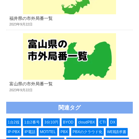
福井県の市外局番一覧
2023年9月22日
富山県の市外局番一覧
2023年9月22日
関連タグ
1台2役
1台2番号
3分10円
BYOD
cloudPBX
CTI
DX
IP-PBX
IP電話
MOT/TEL
PBX
PBXのクラウド化
WEB請求書