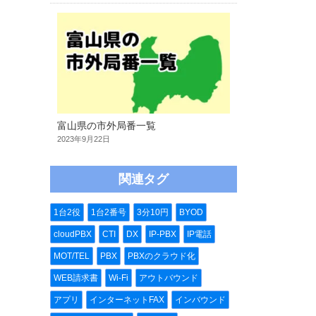
富山県の市外局番一覧
2023年9月22日
関連タグ
1台2役
1台2番号
3分10円
BYOD
cloudPBX
CTI
DX
IP-PBX
IP電話
MOT/TEL
PBX
PBXのクラウド化
WEB請求書
Wi-Fi
アウトバウンド
アプリ
インターネットFAX
インバウンド