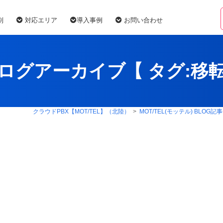
別
対応エリア
導入事例
お問い合わせ
ログアーカイブ【 タグ:
移
クラウドPBX【MOT/TEL】（北陸）
>
MOT/TEL(モッテル) BLOG記