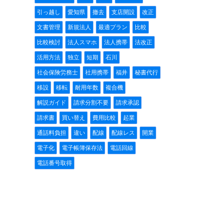
引っ越し
愛知県
撤去
支店開設
改正
文書管理
新規法人
最適プラン
比較
比較検討
法人スマホ
法人携帯
法改正
活用方法
独立
短期
石川
社会保険労務士
社用携帯
福井
秘書代行
移設
移転
耐用年数
複合機
解説ガイド
請求分割不要
請求承認
請求書
買い替え
費用比較
起業
通話料負担
違い
配線
配線レス
開業
電子化
電子帳簿保存法
電話回線
電話番号取得