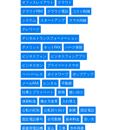
オフィスレイアウト
クラウド
クラウドPBX
クラウド電話
コスト削減
システム
スタートアップ
スマホ内線
テレワーク
デジタルトランスフォーメーション
デメリット
ネットFAX
パーク保留
ビジネスフォン
ビジネスフォンアプリ
ビジネスホン
プライベートスマホ
ペーパーレス
ボイスワープ
ポップアップ
メールFAX
レンタル
不動産
仕事とプライベート
併用
使い分け
保留転送
働き方改革
入れ替え
公私の区別
公私切り分け
創業
固定電話
固定電話番号
在宅勤務
基本料金
安い方
家庭用電話機
富山
工事
市外局番