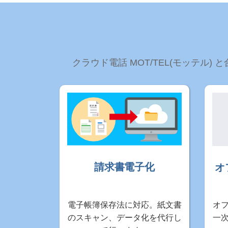
クラウド電話 MOT/TEL(モッテ
請求書電子化
オ
電子帳簿保存法に対応。紙文書
オ
のスキャン、データ化を代行し
一