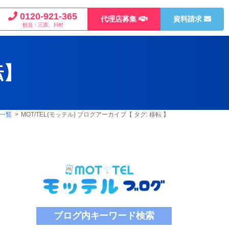
0120-921-365
代理店募集
資料請求
担当：三原、川村
転
】
事一覧
> MOT/TEL(モッテル) ブログアーカイブ【 タグ:
移転
】
ブログ内キーワード検索