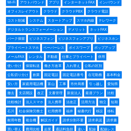
Wi-Fi
アウトバウンド
アプリ
インターネットFAX
インバウンド
オフィスレイアウト
クラウド
クラウドPBX
クラウド電話
コスト削減
システム
スタートアップ
スマホ内線
テレワーク
デジタルトランスフォーメーション
デメリット
ネットFAX
パーク保留
ビジネスフォン
ビジネスフォンアプリ
ビジネスホン
プライベートスマホ
ペーパーレス
ボイスワープ
ポップアップ
メールFAX
レンタル
不動産
仕事とプライベート
併用
使い分け
保留転送
働き方改革
入れ替え
公私の区別
公私切り分け
創業
固定電話
固定電話番号
在宅勤務
基本料金
安い方
家庭用電話機
富山
工事
市外局番
引っ越し
愛知県
撤去
支店開設
改正
文書管理
新規法人
最適プラン
比較
比較検討
法人スマホ
法人携帯
法改正
活用方法
独立
短期
石川
社会保険労務士
社用携帯
福井
秘書代行
移設
移転
耐用年数
複合機
解説ガイド
請求分割不要
請求承認
請求書
買い替え
費用比較
起業
通話料負担
違い
配線
配線レス