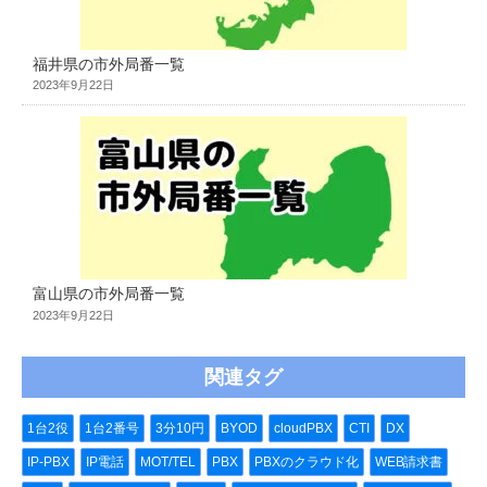
福井県の市外局番一覧
2023年9月22日
富山県の市外局番一覧
2023年9月22日
関連タグ
1台2役
1台2番号
3分10円
BYOD
cloudPBX
CTI
DX
IP-PBX
IP電話
MOT/TEL
PBX
PBXのクラウド化
WEB請求書