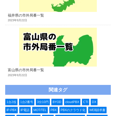
福井県の市外局番一覧
2023年9月22日
富山県の市外局番一覧
2023年9月22日
関連タグ
1台2役
1台2番号
3分10円
BYOD
cloudPBX
CTI
DX
IP-PBX
IP電話
MOT/TEL
PBX
PBXのクラウド化
WEB請求書