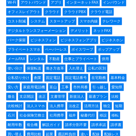
Wi-Fi
アウトバウンド
アプリ
インターネットFAX
インバウンド
オフィスレイアウト
クラウド
クラウドPBX
クラウド電話
コスト削減
システム
スタートアップ
スマホ内線
テレワーク
デジタルトランスフォーメーション
デメリット
ネットFAX
パーク保留
ビジネスフォン
ビジネスフォンアプリ
ビジネスホン
プライベートスマホ
ペーパーレス
ボイスワープ
ポップアップ
メールFAX
レンタル
不動産
仕事とプライベート
併用
使い分け
保留転送
働き方改革
入れ替え
公私の区別
公私切り分け
創業
固定電話
固定電話番号
在宅勤務
基本料金
安い方
家庭用電話機
富山
工事
市外局番
引っ越し
愛知県
撤去
支店開設
改正
文書管理
新規法人
最適プラン
比較
比較検討
法人スマホ
法人携帯
法改正
活用方法
独立
短期
石川
社会保険労務士
社用携帯
福井
秘書代行
移設
移転
耐用年数
複合機
解説ガイド
請求分割不要
請求承認
請求書
買い替え
費用比較
起業
通話料負担
違い
配線
配線レス