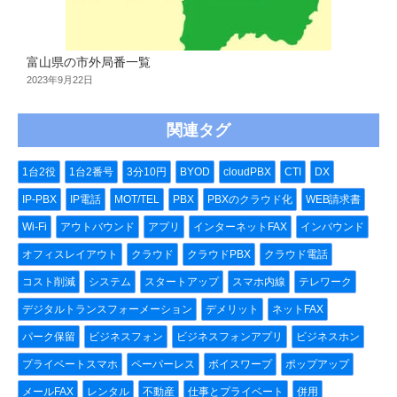
富山県の市外局番一覧
2023年9月22日
関連タグ
1台2役
1台2番号
3分10円
BYOD
cloudPBX
CTI
DX
IP-PBX
IP電話
MOT/TEL
PBX
PBXのクラウド化
WEB請求書
Wi-Fi
アウトバウンド
アプリ
インターネットFAX
インバウンド
オフィスレイアウト
クラウド
クラウドPBX
クラウド電話
コスト削減
システム
スタートアップ
スマホ内線
テレワーク
デジタルトランスフォーメーション
デメリット
ネットFAX
パーク保留
ビジネスフォン
ビジネスフォンアプリ
ビジネスホン
プライベートスマホ
ペーパーレス
ボイスワープ
ポップアップ
メールFAX
レンタル
不動産
仕事とプライベート
併用