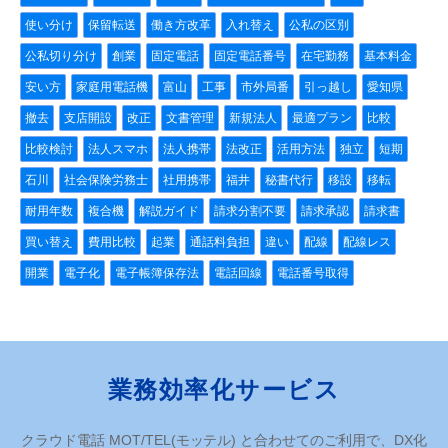
使い分け
保留転送
働き方改革
入れ替え
公私の区別
公私切り分け
創業
固定電話
固定電話番号
在宅勤務
基本料金
安い方
家庭用電話機
富山
工事
市外局番
引っ越し
愛知県
撤去
支店開設
改正
文書管理
新規法人
最適プラン
比較
比較検討
法人スマホ
法人携帯
法改正
活用方法
独立
短期
石川
社会保険労務士
社用携帯
福井
秘書代行
移設
移転
耐用年数
複合機
解説ガイド
請求分割不要
請求承認
請求書
買い替え
費用比較
起業
通話料負担
違い
配線
配線レス
開業
電子化
電子帳簿保存法
電話回線
電話番号取得
業務効率化サービス
クラウド電話 MOT/TEL(モッテル) と合わせてのご利用で、DX化