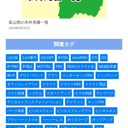
富山県の市外局番一覧
2023年9月22日
関連タグ
1台2役
1台2番号
3分10円
BYOD
cloudPBX
CTI
DX
IP-PBX
IP電話
MOT/TEL
PBX
PBXのクラウド化
WEB請求書
Wi-Fi
アウトバウンド
アプリ
インターネットFAX
インバウンド
オフィスレイアウト
クラウド
クラウドPBX
クラウド電話
コスト削減
システム
スタートアップ
スマホ内線
テレワーク
デジタルトランスフォーメーション
デメリット
ネットFAX
パーク保留
ビジネスフォン
ビジネスフォンアプリ
ビジネスホン
プライベートスマホ
ペーパーレス
ボイスワープ
ポップアップ