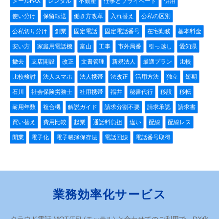
メールFAX
レンタル
不動産
仕事とプライベート
併用
使い分け
保留転送
働き方改革
入れ替え
公私の区別
公私切り分け
創業
固定電話
固定電話番号
在宅勤務
基本料金
安い方
家庭用電話機
富山
工事
市外局番
引っ越し
愛知県
撤去
支店開設
改正
文書管理
新規法人
最適プラン
比較
比較検討
法人スマホ
法人携帯
法改正
活用方法
独立
短期
石川
社会保険労務士
社用携帯
福井
秘書代行
移設
移転
耐用年数
複合機
解説ガイド
請求分割不要
請求承認
請求書
買い替え
費用比較
起業
通話料負担
違い
配線
配線レス
開業
電子化
電子帳簿保存法
電話回線
電話番号取得
業務効率化サービス
クラウド電話 MOT/TEL(モッテル) と合わせてのご利用で、DX化