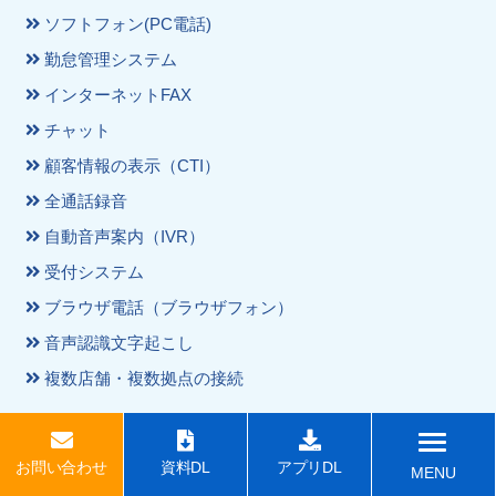
ソフトフォン(PC電話)
勤怠管理システム
インターネットFAX
チャット
顧客情報の表示（CTI）
全通話録音
自動音声案内（IVR）
受付システム
ブラウザ電話（ブラウザフォン）
音声認識文字起こし
複数店舗・複数拠点の接続
オプション
お問い合わせ
資料DL
アプリDL
MENU
ファイルサーバー「MOT/DX Server」