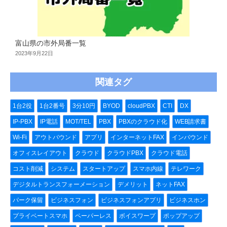
富山県の市外局番一覧
2023年9月22日
関連タグ
1台2役
1台2番号
3分10円
BYOD
cloudPBX
CTI
DX
IP-PBX
IP電話
MOT/TEL
PBX
PBXのクラウド化
WEB請求書
Wi-Fi
アウトバウンド
アプリ
インターネットFAX
インバウンド
オフィスレイアウト
クラウド
クラウドPBX
クラウド電話
コスト削減
システム
スタートアップ
スマホ内線
テレワーク
デジタルトランスフォーメーション
デメリット
ネットFAX
パーク保留
ビジネスフォン
ビジネスフォンアプリ
ビジネスホン
プライベートスマホ
ペーパーレス
ボイスワープ
ポップアップ